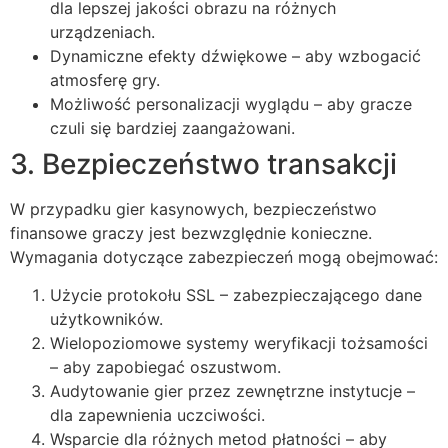
dla lepszej jakości obrazu na różnych
urządzeniach.
Dynamiczne efekty dźwiękowe – aby wzbogacić
atmosferę gry.
Możliwość personalizacji wyglądu – aby gracze
czuli się bardziej zaangażowani.
3. Bezpieczeństwo transakcji
W przypadku gier kasynowych, bezpieczeństwo
finansowe graczy jest bezwzględnie konieczne.
Wymagania dotyczące zabezpieczeń mogą obejmować:
Użycie protokołu SSL – zabezpieczającego dane
użytkowników.
Wielopoziomowe systemy weryfikacji tożsamości
– aby zapobiegać oszustwom.
Audytowanie gier przez zewnętrzne instytucje –
dla zapewnienia uczciwości.
Wsparcie dla różnych metod płatności – aby