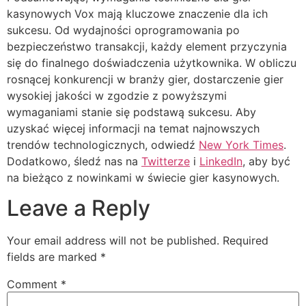
kasynowych Vox mają kluczowe znaczenie dla ich
sukcesu. Od wydajności oprogramowania po
bezpieczeństwo transakcji, każdy element przyczynia
się do finalnego doświadczenia użytkownika. W obliczu
rosnącej konkurencji w branży gier, dostarczenie gier
wysokiej jakości w zgodzie z powyższymi
wymaganiami stanie się podstawą sukcesu. Aby
uzyskać więcej informacji na temat najnowszych
trendów technologicznych, odwiedź
New York Times
.
Dodatkowo, śledź nas na
Twitterze
i
LinkedIn
, aby być
na bieżąco z nowinkami w świecie gier kasynowych.
Leave a Reply
Your email address will not be published.
Required
fields are marked
*
Comment
*