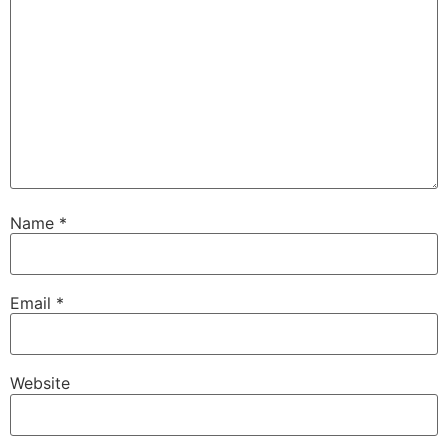
Name
*
Email
*
Website