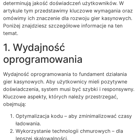
determinują jakość doświadczeń użytkowników. W
artykule tym przedstawimy kluczowe wymagania oraz
omówimy ich znaczenie dla rozwoju gier kasynowych.
Poniżej znajdziesz szczegółowe informacje na ten
temat.
1. Wydajność
oprogramowania
Wydajność oprogramowania to fundament działania
gier kasynowych. Aby użytkownicy mieli pozytywne
doświadczenia, system musi być szybki i responsywny.
Kluczowe aspekty, których należy przestrzegać,
obejmują:
Optymalizacja kodu – aby zminimalizować czasy
ładowania.
Wykorzystanie technologii chmurowych – dla
lepszej skalowalności.