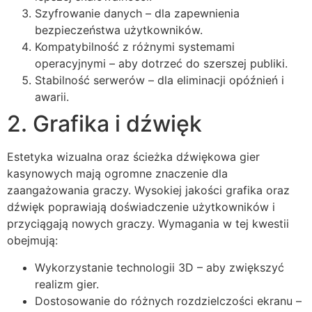
Szyfrowanie danych – dla zapewnienia
bezpieczeństwa użytkowników.
Kompatybilność z różnymi systemami
operacyjnymi – aby dotrzeć do szerszej publiki.
Stabilność serwerów – dla eliminacji opóźnień i
awarii.
2. Grafika i dźwięk
Estetyka wizualna oraz ścieżka dźwiękowa gier
kasynowych mają ogromne znaczenie dla
zaangażowania graczy. Wysokiej jakości grafika oraz
dźwięk poprawiają doświadczenie użytkowników i
przyciągają nowych graczy. Wymagania w tej kwestii
obejmują:
Wykorzystanie technologii 3D – aby zwiększyć
realizm gier.
Dostosowanie do różnych rozdzielczości ekranu –