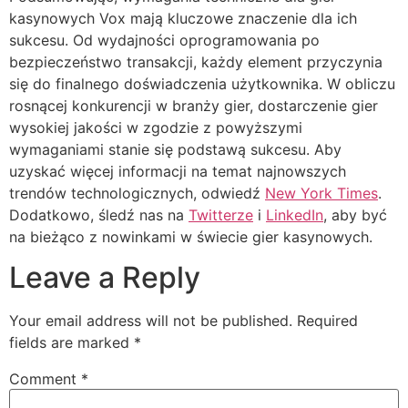
kasynowych Vox mają kluczowe znaczenie dla ich
sukcesu. Od wydajności oprogramowania po
bezpieczeństwo transakcji, każdy element przyczynia
się do finalnego doświadczenia użytkownika. W obliczu
rosnącej konkurencji w branży gier, dostarczenie gier
wysokiej jakości w zgodzie z powyższymi
wymaganiami stanie się podstawą sukcesu. Aby
uzyskać więcej informacji na temat najnowszych
trendów technologicznych, odwiedź
New York Times
.
Dodatkowo, śledź nas na
Twitterze
i
LinkedIn
, aby być
na bieżąco z nowinkami w świecie gier kasynowych.
Leave a Reply
Your email address will not be published.
Required
fields are marked
*
Comment
*