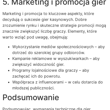
5. Marketing i promocja gier
Marketing i promocja to kluczowe aspekty, które
decydują o sukcesie gier kasynowych. Dobre
zrozumienie rynku i skuteczne strategie promocji mogą
znacznie zwiększyć liczbę graczy. Elementy, które
warto wziąć pod uwagę, obejmują:
Wykorzystanie mediów społecznościowych – aby
dotrzeć do szerokiej grupy odbiorców.
Kampanie reklamowe w wyszukiwarkach – aby
zwiększyć widoczność gier.
Programy lojalnościowe dla graczy – aby
zachęcać ich do powrotu.
Współpraca z influencerami – w celu dotarcia do
młodszej publiczności.
Podsumowanie
Podsumowując, wymagania techniczne dla gier