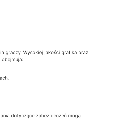
 graczy. Wysokiej jakości grafika oraz
 obejmują:
ach.
gania dotyczące zabezpieczeń mogą