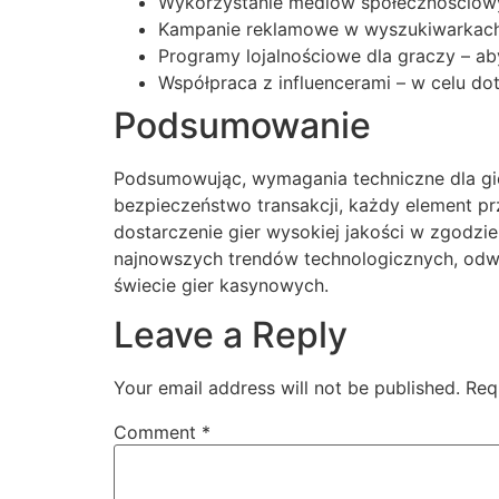
Wykorzystanie mediów społecznościowyc
Kampanie reklamowe w wyszukiwarkach 
Programy lojalnościowe dla graczy – ab
Współpraca z influencerami – w celu dot
Podsumowanie
Podsumowując, wymagania techniczne dla gi
bezpieczeństwo transakcji, każdy element pr
dostarczenie gier wysokiej jakości w zgodzi
najnowszych trendów technologicznych, od
świecie gier kasynowych.
Leave a Reply
Your email address will not be published.
Req
Comment
*