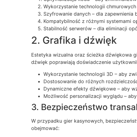
Wykorzystanie technologii chmurowych –
Szyfrowanie danych – dla zapewnienia
Kompatybilność z różnymi systemami ope
Stabilność serwerów – dla eliminacji opó
2. Grafika i dźwięk
Estetyka wizualna oraz ścieżka dźwiękowa g
dźwięk poprawiają doświadczenie użytkownik
Wykorzystanie technologii 3D – aby zwię
Dostosowanie do różnych rozdzielczości
Dynamiczne efekty dźwiękowe – aby wz
Możliwość personalizacji wyglądu – aby 
3. Bezpieczeństwo transak
W przypadku gier kasynowych, bezpieczeńst
obejmować: