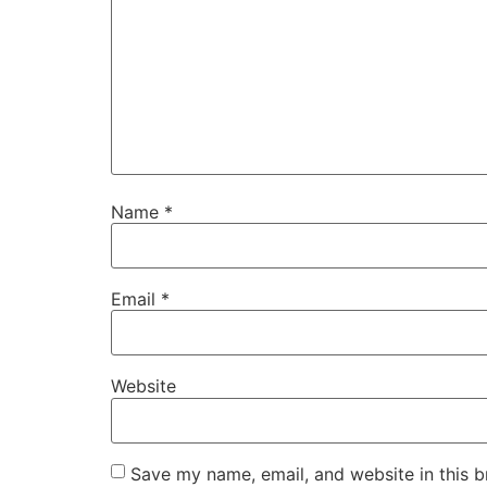
Name
*
Email
*
Website
Save my name, email, and website in this b