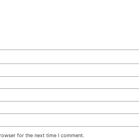
rowser for the next time I comment.