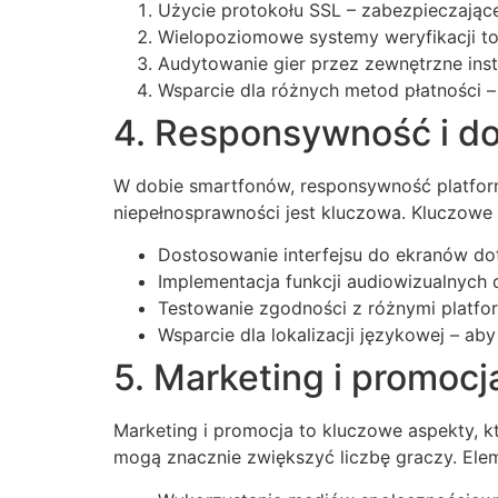
Użycie protokołu SSL – zabezpieczają
Wielopoziomowe systemy weryfikacji t
Audytowanie gier przez zewnętrzne inst
Wsparcie dla różnych metod płatności –
4. Responsywność i d
W dobie smartfonów, responsywność platform
niepełnosprawności jest kluczowa. Kluczowe
Dostosowanie interfejsu do ekranów do
Implementacja funkcji audiowizualnych 
Testowanie zgodności z różnymi platfo
Wsparcie dla lokalizacji językowej – ab
5. Marketing i promocj
Marketing i promocja to kluczowe aspekty, k
mogą znacznie zwiększyć liczbę graczy. Ele