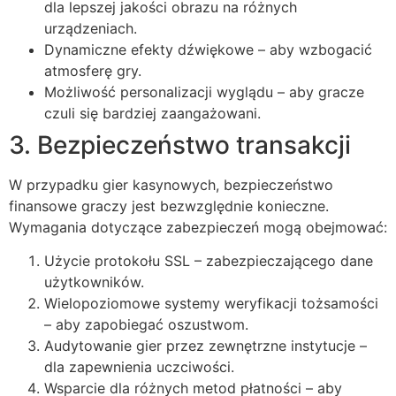
dla lepszej jakości obrazu na różnych
urządzeniach.
Dynamiczne efekty dźwiękowe – aby wzbogacić
atmosferę gry.
Możliwość personalizacji wyglądu – aby gracze
czuli się bardziej zaangażowani.
3. Bezpieczeństwo transakcji
W przypadku gier kasynowych, bezpieczeństwo
finansowe graczy jest bezwzględnie konieczne.
Wymagania dotyczące zabezpieczeń mogą obejmować:
Użycie protokołu SSL – zabezpieczającego dane
użytkowników.
Wielopoziomowe systemy weryfikacji tożsamości
– aby zapobiegać oszustwom.
Audytowanie gier przez zewnętrzne instytucje –
dla zapewnienia uczciwości.
Wsparcie dla różnych metod płatności – aby