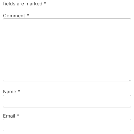
fields are marked
*
Comment
*
Name
*
Email
*