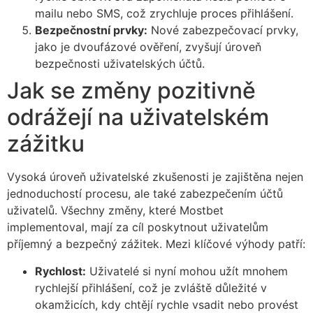
mailu nebo SMS, což zrychluje proces přihlášení.
Bezpečnostní prvky:
Nové zabezpečovací prvky,
jako je dvoufázové ověření, zvyšují úroveň
bezpečnosti uživatelských účtů.
Jak se změny pozitivně
odrážejí na uživatelském
zážitku
Vysoká úroveň uživatelské zkušenosti je zajištěna nejen
jednoduchostí procesu, ale také zabezpečením účtů
uživatelů. Všechny změny, které Mostbet
implementoval, mají za cíl poskytnout uživatelům
příjemný a bezpečný zážitek. Mezi klíčové výhody patří:
Rychlost:
Uživatelé si nyní mohou užít mnohem
rychlejší přihlášení, což je zvláště důležité v
okamžicích, kdy chtějí rychle vsadit nebo provést