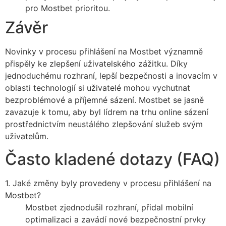
pro Mostbet prioritou.
Závěr
Novinky v procesu přihlášení na Mostbet významně
přispěly ke zlepšení uživatelského zážitku. Díky
jednoduchému rozhraní, lepší bezpečnosti a inovacím v
oblasti technologií si uživatelé mohou vychutnat
bezproblémové a příjemné sázení. Mostbet se jasně
zavazuje k tomu, aby byl lídrem na trhu online sázení
prostřednictvím neustálého zlepšování služeb svým
uživatelům.
Často kladené dotazy (FAQ)
1. Jaké změny byly provedeny v procesu přihlášení na
Mostbet?
Mostbet zjednodušil rozhraní, přidal mobilní
optimalizaci a zavádí nové bezpečnostní prvky