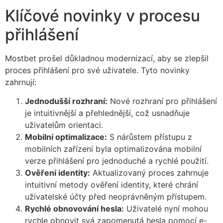
Klíčové novinky v procesu
přihlášení
Mostbet prošel důkladnou modernizací, aby se zlepšil
proces přihlášení pro své uživatele. Tyto novinky
zahrnují:
Jednodušší rozhraní:
Nové rozhraní pro přihlášení
je intuitivnější a přehlednější, což usnadňuje
uživatelům orientaci.
Mobilní optimalizace:
S nárůstem přístupu z
mobilních zařízení byla optimalizována mobilní
verze přihlášení pro jednoduché a rychlé použití.
Ověření identity:
Aktualizovaný proces zahrnuje
intuitivní metody ověření identity, které chrání
uživatelské účty před neoprávněným přístupem.
Rychlé obnovování hesla:
Uživatelé nyní mohou
rychle obnovit svá zapomenutá hesla pomocí e-